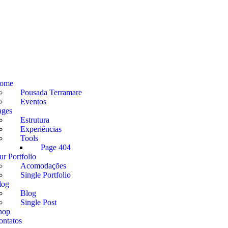
ome
Pousada Terramare
Eventos
ages
Estrutura
Experiências
Tools
Page 404
ur Portfolio
Acomodações
Single Portfolio
log
Blog
Single Post
hop
ontatos