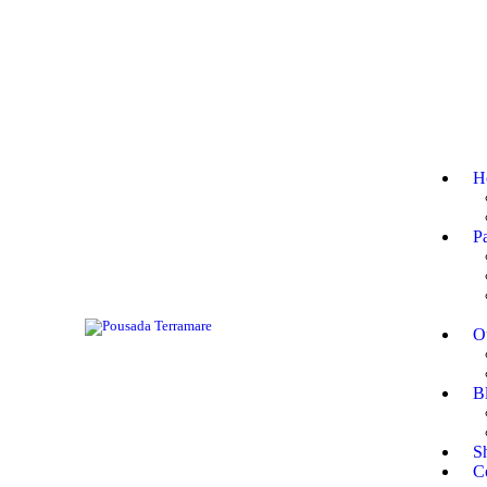
H
P
O
B
S
C